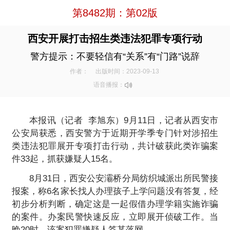
第8482期：第02版
西安开展打击招生类违法犯罪专项行动
警方提示：不要轻信有“关系”有“门路”说辞
作者：
出版时间：2023-09-13
语音播报：
本报讯（记者 李旭东）9月11日，记者从西安市
公安局获悉，西安警方于近期开学季专门针对涉招生
类违法犯罪展开专项打击行动，共计破获此类诈骗案
件33起，抓获嫌疑人15名。
8月31日，西安公安灞桥分局纺织城派出所民警接
报案，称6名家长找人办理孩子上学问题没有答复，经
初步分析判断，确定这是一起假借办理学籍实施诈骗
的案件。办案民警快速反应，立即展开侦破工作。当
晚20时，该案犯罪嫌疑人答某落网。