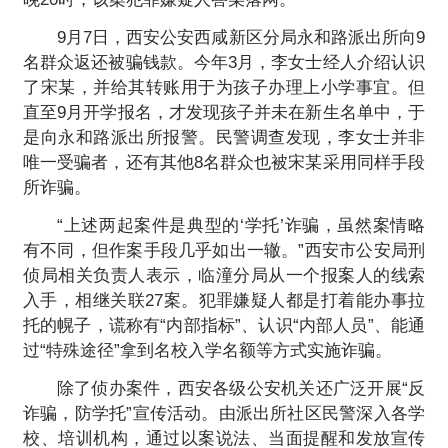
9月7日，西安公安西咸新区分局永和路派出所向9
名群众返还被骗钱款。今年3月，李女士经人介绍认识
了宋某，并给其转账用于为孩子办理上小学事宜。但
直至9月开学报名，才发现孩子并未在新生名单中，于
是向永和路派出所报警。民警调查发现，李女士并非
唯一受骗者，还有其他8名群众也被宋某采用同样手段
所诈骗。
“上述两起案件是典型的‘学托’诈骗，虽然案情略
有不同，但作案手段几乎如出一辙。”西安市公安局刑
侦局相关负责人表示，临潼分局从一个报案人的线索
入手，相继关联27案。犯罪嫌疑人都是打着能办事拉
托的幌子，谎称有“内部指标”、认识“内部人员”、能通
过“特殊途径”拿到名校入学名额等方式实施诈骗。
除了侦办案件，西安各级公安机关还广泛开展“反
诈骗，防学托”宣传活动。由派出所社区民警深入各学
校、培训机构，通过以案说法、当面提醒和发放宣传