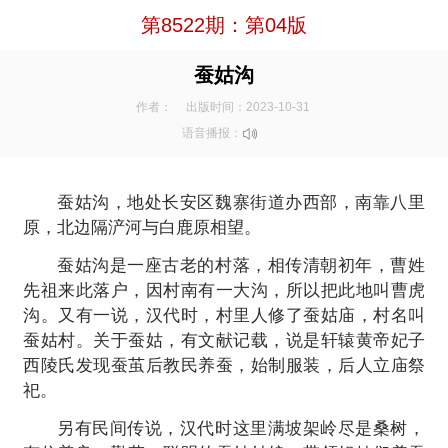
第8522期：第04版
蚕姑沟
作者：
出版时间：2023-10-31
语音播报：
蚕姑沟，地处长安区魏寨街道办西部，南靠八里
原，北边隔浐河与白鹿原相望。
蚕姑沟是一座古老的村落，相传清朝初年，曹姓
先祖来此落户，因村南有一大沟，所以把此地叫曹虎
沟。又有一说，汉代时，村里人修了蚕姑庙，村名叫
蚕姑村。关于蚕姑，有文献记载，说是轩辕黄帝妃子
西陵氏发现蚕茧后教民养蚕，始制服装，后人立庙祭
祀。
另有民间传说，汉代时这里满坡架岭尽是桑树，