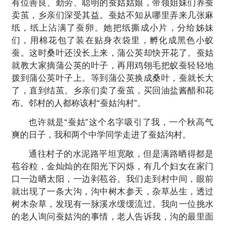
有位善良、勤劳、聪明的蚕姑姑娘，带领姐妹们养蚕
卖茧，乡亲们深受其益。蚕姑不知从哪里弄来几张麻
纸，纸上沾满了蚕卵。她把纸撕成小片，分给姊妹
们，用棉花包了装在贴身衣袋里，孵化成黑色小蚁
蚕。这时桑叶还没长上来，蒲公英却快开花了。蚕姑
就教大家摘蒲公英的叶子，再用鸡翎毛把蚁蚕轻轻地
拨到蒲公英叶子上。等到蒲公英换成桑叶，蚕就长大
了，直到结茧。乡亲们卖了蚕茧，买回油盐酱醋和花
布。邻村的人都称该村“蚕姑沟村”。
也许就是“蚕姑”这个名字吸引了我，一个秋高气
爽的日子，我和两个中学同学走进了蚕姑沟村。
通往村子的水泥路平坦宽敞，但是满路晒得都是
苞谷粒，金灿灿的在阳光下闪烁，有几个妇女在家门
口一边晒太阳，一边剥苞谷。我们走到村中间，眼前
就出现了一条大沟，沟中树木参天，杂草丛生，透过
树木杂草，发现有一脉溪水缓缓流过。我向一位挑水
的老人询问蚕姑沟的事情，老人告诉我，沟的最里面