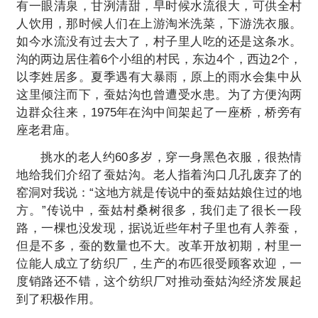
有一眼清泉，甘洌清甜，早时候水流很大，可供全村
人饮用，那时候人们在上游淘米洗菜，下游洗衣服。
如今水流没有过去大了，村子里人吃的还是这条水。
沟的两边居住着6个小组的村民，东边4个，西边2个，
以李姓居多。夏季遇有大暴雨，原上的雨水会集中从
这里倾注而下，蚕姑沟也曾遭受水患。为了方便沟两
边群众往来，1975年在沟中间架起了一座桥，桥旁有
座老君庙。
挑水的老人约60多岁，穿一身黑色衣服，很热情
地给我们介绍了蚕姑沟。老人指着沟口几孔废弃了的
窑洞对我说：“这地方就是传说中的蚕姑姑娘住过的地
方。”传说中，蚕姑村桑树很多，我们走了很长一段
路，一棵也没发现，据说近些年村子里也有人养蚕，
但是不多，蚕的数量也不大。改革开放初期，村里一
位能人成立了纺织厂，生产的布匹很受顾客欢迎，一
度销路还不错，这个纺织厂对推动蚕姑沟经济发展起
到了积极作用。