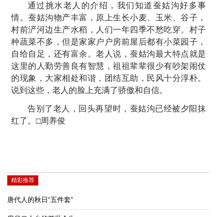
通过挑水老人的介绍，我们知道蚕姑沟好多事
情。蚕姑沟物产丰富，原上生长小麦、玉米、谷子，
村前浐河边生产水稻，人们一年四季不愁吃穿。村子
种蔬菜不多，但是家家户户房前屋后都有小菜园子，
自给自足，还有富余。老人说，蚕姑沟最大特点就是
这里的人勤劳善良有智慧，祖祖辈辈很少有吵架闹仗
的现象，大家相处和谐，团结互助，民风十分淳朴。
说到这些，老人的脸上充满了骄傲和自信。
告别了老人，回头再望时，蚕姑沟已经被夕阳抹
红了。□周养俊
精彩推荐
唐代人的秋日“五件套”