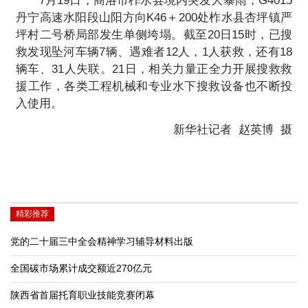
7月19日，商洛市柞水县境内突发大暴雨，G4015
丹宁高速水阳段山阳方向K46＋200处柞水县杏坪镇严
坪村二号桥局部发生单侧垮塌。截至20日15时，已搜
救发现坠河车辆7辆、遇难者12人，1人获救，还有18
辆车、31人失联。21日，相关力量正全力开展搜救救
援工作，各类工程机械和专业水下搜救设备也不断投
入使用。
新华社记者 赵英博 摄
精彩推荐
党的二十届三中全会精神学习辅导材料出版
全国碳市场累计成交额近270亿元
陕西省首届托育职业技能竞赛闭幕