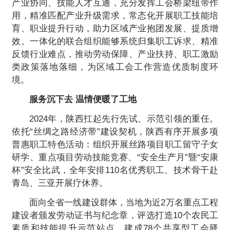
产业协同、技能人才互通，充分发挥工会桥梁纽带作
用，精准匹配产业升级需求，常态化开展职工技能培
育、职业提升行动，助力区域产业抱团发展、提质增
效。一体化的联合组织能够系统归集职工诉求、精准
反馈行业难点，推动劳动保障、产业扶持、职工激励
类政策落地落细，为区域工会工作营造优质制度环
境。
服务沉下去 温情便暖了工地
2024年，陕西扛起先行先试、示范引领的重任。
依托“丝绸之路经济带”建设契机，陕西有序开展多项
普惠职工特色活动：组织开展丝路项目职工留守子女
研学、重点项目劳动技能竞赛、“安全生产月”暨“安康
杯”安全比武，全年安排110名优秀职工、技术骨干赴
青岛、三亚开展疗休养。
面向全省一线建设群体，当地为近2万名重点工程
建设者颁发劳动证书与纪念章，评选打造10个农民工
素质和技能提升示范站点，建成78个共享型工会驿