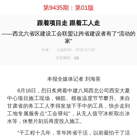
第9435期：第01版
跟着项目走 跟着工人走
——西北六省区建设工会联盟让跨省建设者有了“流动的
家”
作者：
出版时间：2026-07-08
语音播报：
本报全媒体记者 刘海英
6月16日，烈日炙烤着中建八局西北公司西安大夏
中心项目施工现场，钢筋、模板温度节节攀升。来自
甘肃省的务工工人李得发放下手中的工具，快步走到
工地专属服务点“工会驿站”，从无人值守冰柜取出冰
水等，休整片刻后再度投入施工。
“干工程十几年，常年跨省干活，以前最怕干了活