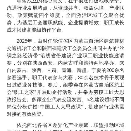
联盟成立的核心意义，在于彻底打破地域壁垒、
疏通行业发展堵点，从资源共享、权益保障、产业联
动、政策赋能四个维度，全面激活区域工会聚合优
势，为基层工会履职赋能、企业提质增效、职工成长
成才搭建高能级协作平台。
2025年，由时任轮值省区内蒙古自治区建筑建材
交通机冶工会和陕西省建设工会委员会共同主办的“丝
绸之路经济带”沿线省份建设产业职工职业技能邀请
赛，分别在陕西西安、内蒙古呼和浩特两地举办。来
自内蒙古、陕西、甘肃、青海、新疆、宁夏的200余名
参赛选手、职工代表参与大赛，30余名技术骨干展现
出过硬业务技能。赛后，组委会在内蒙古自治区总工
会“职工之家”开展助企行活动，并举办劳模工匠大思
政报告会。多家企业代表交流发言、5名建设领域不同
岗位劳模讲授“中国工人大思政课”，搭建起行业供需
对接的有效桥梁。
依托西北各省区差异化产业禀赋，联盟推动区域