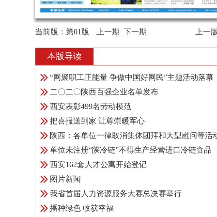
当前版：
第01版
上一期
下一期
上一
本版导读
“网聚职工正能量 争做中国好网民”主题活动落幕
二〇二〇陕西百强企业名单发布
西安表彰499名劳动模范
把喜报送到家 让尊崇暖军心
陕西：各单位一律取消集体团拜和大型慰问等活
单位未注册“陕冷链”不得生产经营进口冷链食品
西安162套人才公寓开始登记
图片新闻
我省首届人力资源服务大赛总决赛举行
播种绿色 收获幸福