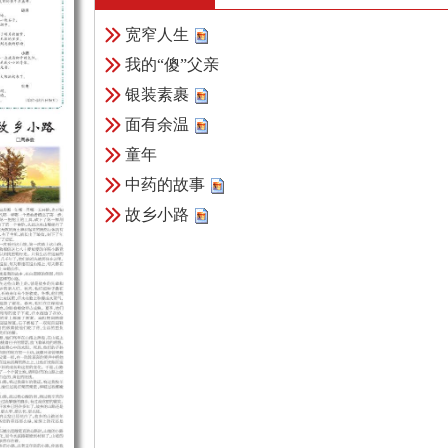
宽窄人生
我的“傻”父亲
银装素裹
面有余温
童年
中药的故事
故乡小路