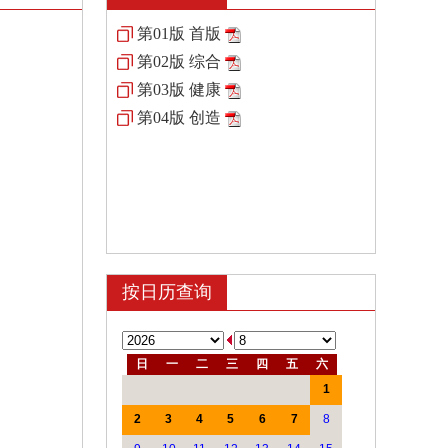
第01版 首版
第02版 综合
第03版 健康
第04版 创造
按日历查询
日
一
二
三
四
五
六
1
2
3
4
5
6
7
8