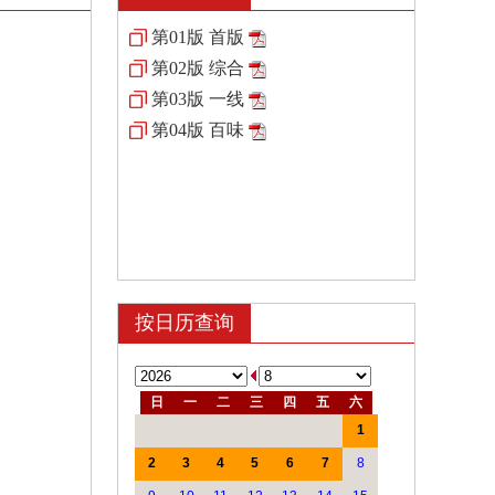
第01版 首版
第02版 综合
第03版 一线
第04版 百味
按日历查询
日
一
二
三
四
五
六
1
2
3
4
5
6
7
8