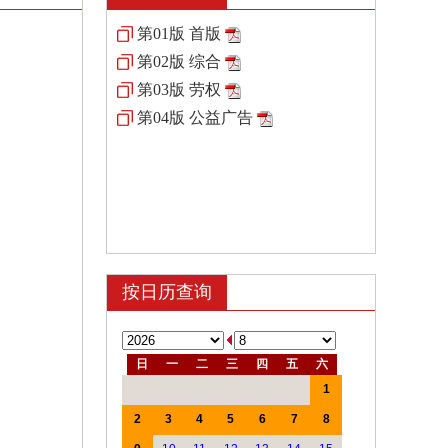
第01版 首版
第02版 综合
第03版 劳权
第04版 公益广告
按日历查询
日
一
二
三
四
五
六
1
2
3
4
5
6
7
8