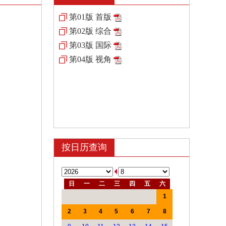
第01版 首版
第02版 综合
第03版 国际
第04版 视角
按日历查询
日
一
二
三
四
五
六
1
2
3
4
5
6
7
8