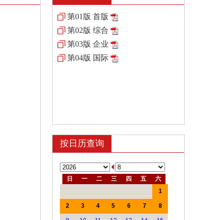
第01版 首版
第02版 综合
第03版 企业
第04版 国际
按日历查询
日
一
二
三
四
五
六
1
2
3
4
5
6
7
8