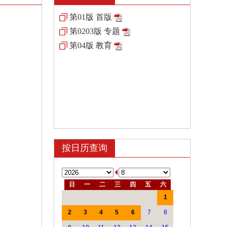
第01版 首版
第0203版 专题
第04版 教育
按日历查询
日
一
二
三
四
五
六
1
2
3
4
5
6
7
8