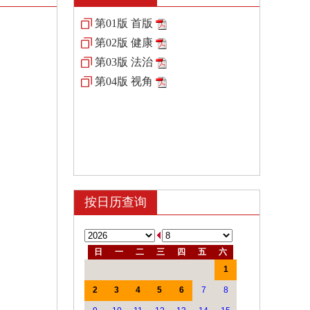
第01版 首版
第02版 健康
第03版 法治
第04版 视角
按日历查询
日
一
二
三
四
五
六
1
2
3
4
5
6
7
8