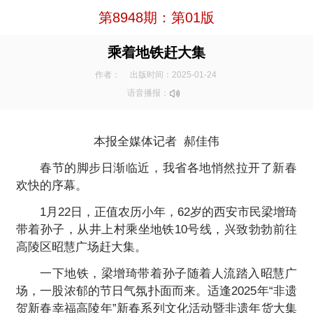
第8948期：第01版
乘着地铁赶大集
作者：
出版时间：2025-01-24
语音播报：
本报全媒体记者 郝佳伟
春节的脚步日渐临近，我省各地悄然拉开了新春
欢快的序幕。
1月22日，正值农历小年，62岁的西安市民梁增琦
带着孙子，从井上村乘坐地铁10号线，兴致勃勃前往
高陵区昭慧广场赶大集。
一下地铁，梁增琦带着孙子随着人流踏入昭慧广
场，一股浓郁的节日气氛扑面而来。适逢2025年“非遗
贺新春幸福高陵年”新春系列文化活动暨非遗年货大集