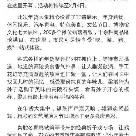
在这里开幕，活动将持续至2月4日。
此次年货大集精心设置了非遗展示、年货购物、
休闲娱乐、汽车家电、特色美食、文艺节目、博物馆
文化七大展区，200多个摊位错落有致，千余种商品琳
琅满目。在这里，市民可尽情享受“吃、游、购、
娱”一站式体验。
各式各样的年货整齐排列在摊位上，等待市民挑
选。地道的高陵美食香气扑鼻，让人垂涎欲滴。手工
花灯等充满童趣的项目也汇聚一堂，让人们在回味中
找回儿时的记忆，感受那份纯真的年味儿。梁增琦为
孙子选购了美味的高陵石头馍，看着孙子开心的模
样，梁师傅脸上洋溢着幸福的笑容。
在年货大集中，锣鼓声声震天响，雄狮欢腾起
舞，精彩的文艺展演为节日增添了更多喜庆色彩。
秦腔名家惠敏莉等带来的经典折子戏专场，让戏
迷过足了瘾。72岁的老戏迷李兴邦感慨道：“小年看大