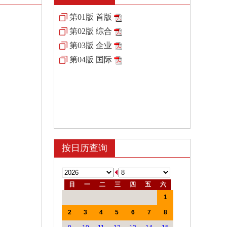
第01版 首版
第02版 综合
第03版 企业
第04版 国际
按日历查询
日
一
二
三
四
五
六
1
2
3
4
5
6
7
8