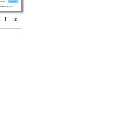
版
下一版