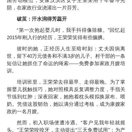
国劳动模范，安康汉滨区女子王荣荣用十年奋斗光
阴，在家政行业浇灌出一片芬芳。
破茧：汗水润得芳蕊开
“第一次抱起婴儿时，我手抖得像筛糠。”回忆起
2015年刚入行的经历，王荣荣笑得有些腼腆。
彼时的她，正经历人生至暗时刻：丈夫因病离
世，留下40万元债务和不满3岁的儿子。村干部的一条
短信让她抓住了命运的绳索——免费参加家政月嫂培
训。
培训班里，王荣荣去得最早、走得最晚。为了掌
握婴儿抚触技巧，她对照模具反复调整力度，手指关
节练到红肿；深夜回家，她抱着枕头模拟换尿布、喂
奶。凭借这股韧劲，她以满分通过考核，成为康嫂家
政的一名月嫂。
然而，初入职场便遭冷遇。“客户见我年轻就摇
头。”王荣荣咬咬牙，主动提出“三天免费试用”：为产