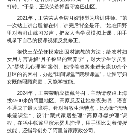
打转。”于是，王荣荣选择留守秦巴山区。
2021年，王荣荣从金牌月嫂转型为培训讲师。“第
一次站上讲台腿都在抖，讲完后背全是汗。”她在田野
里对着群山练习发声，把家人当学员模拟上课，用手
机录下自己的授课视频反复修正。
很快王荣荣便摸索出因材施教的方法：给农村妇
女用方言讲解“月子餐里的营养学”，对大学生学员引
入“婴幼儿心理学”案例。她带着教案走进安康10余个
县区的贫困村，办起“田间课堂”“院坝课堂”，让留守妇
女既能照顾家庭，又能学技能。
2024年，王荣荣响应援藏号召，主动请缨踏上海
拔4500米的阿里地区。高原反应让她整夜失眠，语言
不通成了最大障碍。针对游牧生活特点，她创新“流动
帐篷课堂”，设计“藏式家居整理”“高原母婴护理”课
程，在牦牛帐篷里演示婴儿护理，用手语比划着传授
技能，还指导创办了阿里首家家政公司。