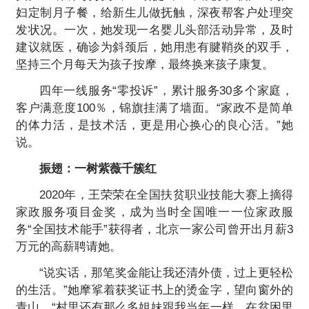
妇定制月子餐，给新生儿做抚触，深夜帮客户处理突
发状况。一次，她发现一名婴儿头部活动异常，及时
建议就医，确诊为斜颈后，她用患有腱鞘炎的双手，
坚持三个月每天为孩子按摩，最终换来孩子康复。
四年一线服务“零投诉”，累计服务30多个家庭，
客户满意度100％，锦旗挂满了墙面。“家政不是简单
的体力活，是技术活，更是用心换心的良心活。”她
说。
振翅：一树紫薇千簇红
2020年，王荣荣在全国扶贫职业技能大赛上摘得
家政服务项目金奖，成为当时全国唯一一位家政服
务“全国技术能手”获得者，北京一家公司曾开出月薪3
万元的高薪聘请她。
“说实话，那笔奖金能让我还清外债，过上更轻松
的生活。”她摩挲着获奖证书上的烫金字，望向窗外的
青山，“村里还有那么多姐妹跟我当年一样，在贫困里