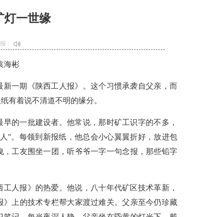
矿灯一世缘
播报：
袁海彬
最新一期《陕西工人报》。这个习惯承袭自父亲，而
报纸有着说不清道不明的缘分。
最早的一批建设者。他常说，那时矿工识字的不多，
化人”。每领到新报纸，他总会小心翼翼折好，放进包
曳，工友围坐一团，听爷爷一字一句念报，那些铅字
西工人报》的热爱。他说，八十年代矿区技术革新，
报》上的技术专栏帮大家渡过难关。父亲至今仍珍藏
习笔记。每当夜深人静，父亲坐在昏黄的灯光下，戴